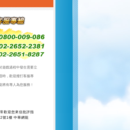
於遊戲過程中發生需要立
題時，歡迎撥打客服專
龍將有專人為您服務！
常歡迎您來信批評指
2號1樓 中華網龍